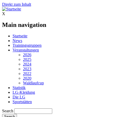
Direkt zum Inhalt
X
Main navigation
Startseite
News
Trainingsgruppen
Veranstaltungen
2026
2025
2024
2023
2022
2020
Waldlaufcup
Statistik
LG-Kleidung
Die LG
Sportstätten
Search