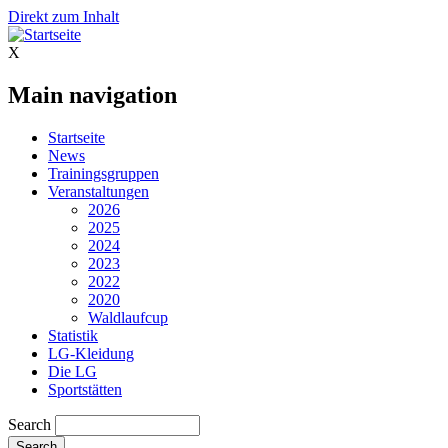
Direkt zum Inhalt
X
Main navigation
Startseite
News
Trainingsgruppen
Veranstaltungen
2026
2025
2024
2023
2022
2020
Waldlaufcup
Statistik
LG-Kleidung
Die LG
Sportstätten
Search