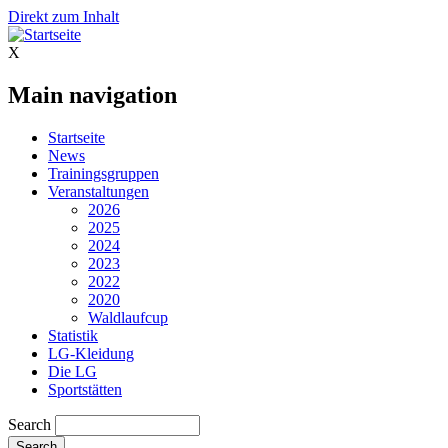
Direkt zum Inhalt
X
Main navigation
Startseite
News
Trainingsgruppen
Veranstaltungen
2026
2025
2024
2023
2022
2020
Waldlaufcup
Statistik
LG-Kleidung
Die LG
Sportstätten
Search