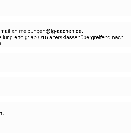
er Email an meldungen@lg-aachen.de.
teilung erfolgt ab U16 altersklassenübergreifend nach
n.
n.