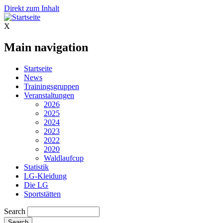
Direkt zum Inhalt
X
Main navigation
Startseite
News
Trainingsgruppen
Veranstaltungen
2026
2025
2024
2023
2022
2020
Waldlaufcup
Statistik
LG-Kleidung
Die LG
Sportstätten
Search