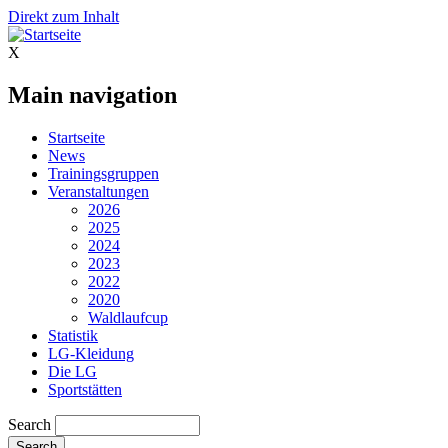
Direkt zum Inhalt
X
Main navigation
Startseite
News
Trainingsgruppen
Veranstaltungen
2026
2025
2024
2023
2022
2020
Waldlaufcup
Statistik
LG-Kleidung
Die LG
Sportstätten
Search