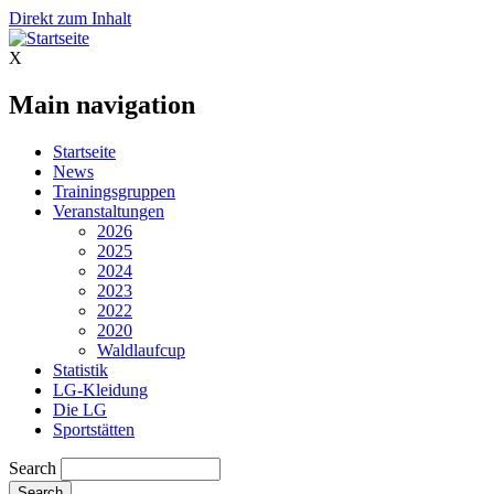
Direkt zum Inhalt
X
Main navigation
Startseite
News
Trainingsgruppen
Veranstaltungen
2026
2025
2024
2023
2022
2020
Waldlaufcup
Statistik
LG-Kleidung
Die LG
Sportstätten
Search