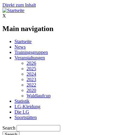
Direkt zum Inhalt
X
Main navigation
Startseite
News
Trainingsgruppen
Veranstaltungen
2026
2025
2024
2023
2022
2020
Waldlaufcup
Statistik
LG-Kleidung
Die LG
Sportstätten
Search