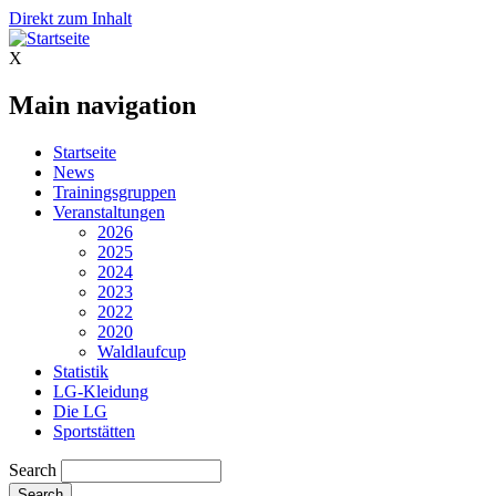
Direkt zum Inhalt
X
Main navigation
Startseite
News
Trainingsgruppen
Veranstaltungen
2026
2025
2024
2023
2022
2020
Waldlaufcup
Statistik
LG-Kleidung
Die LG
Sportstätten
Search