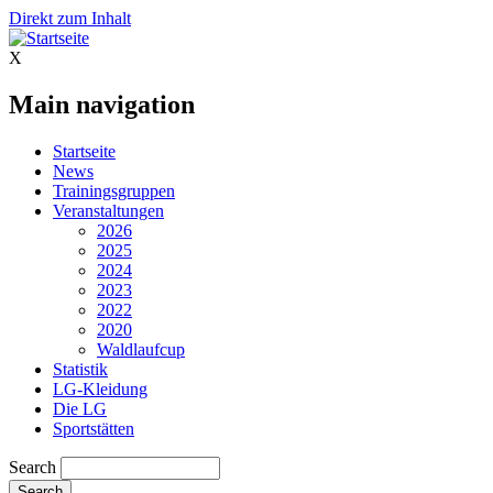
Direkt zum Inhalt
X
Main navigation
Startseite
News
Trainingsgruppen
Veranstaltungen
2026
2025
2024
2023
2022
2020
Waldlaufcup
Statistik
LG-Kleidung
Die LG
Sportstätten
Search